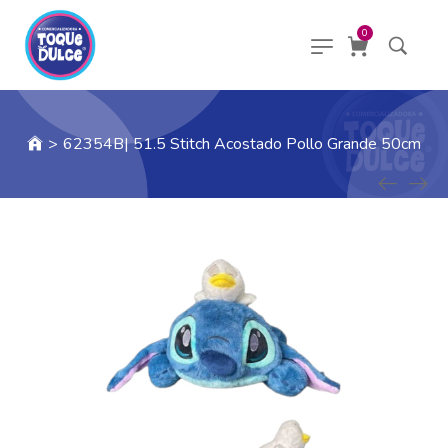
0
>
62354B| 51.5 Stitch Acostado Pollo Grande 50cm