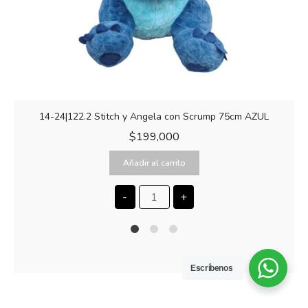
14-24|122.2 Stitch y Angela con Scrump 75cm AZUL
$
199,000
Añadir al carrito
-
+
1
2
4
Escríbenos