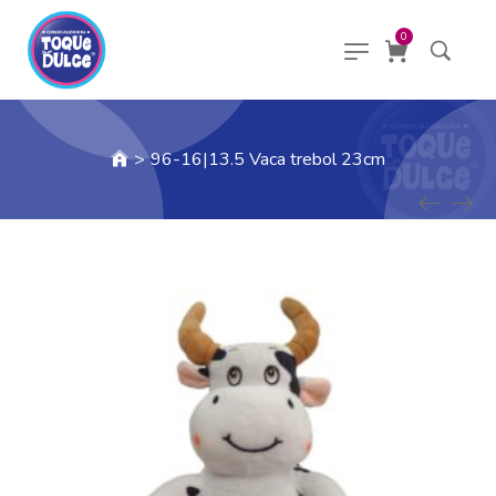
0
>
96-16|13.5 Vaca trebol 23cm