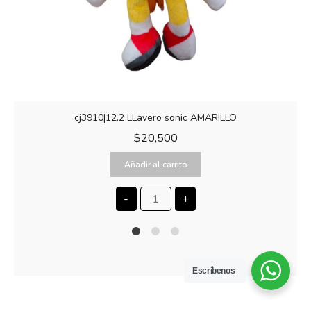
cj3910|12.2 LLavero sonic AMARILLO
$
20,500
Añadir al carrito
-
+
1
2
4
Escríbenos