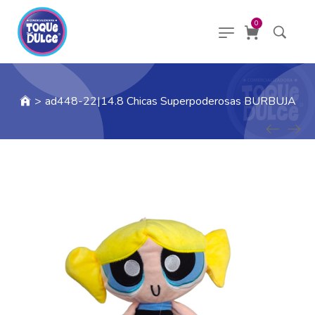
0
>
ad448-22|14.8 Chicas Superpoderosas BURBUJA