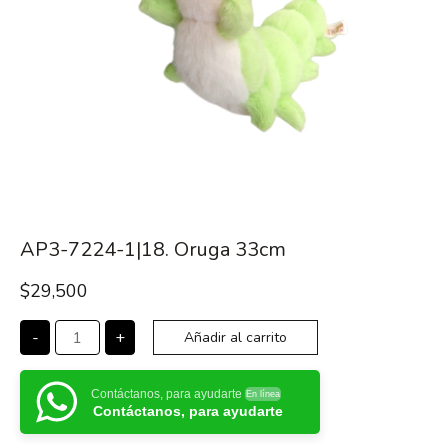
AP3-7224-1|18. Oruga 33cm
$
29,500
-
+
Añadir al carrito
Contáctanos, para ayudarte
En línea
Contáctanos, para ayudarte