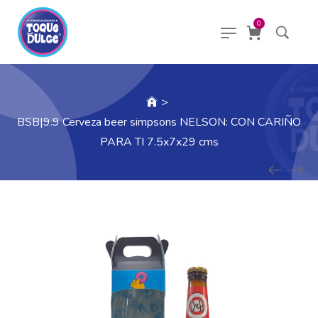
0
>
BSB|9.9 Cerveza beer simpsons NELSON: CON CARIÑO
PARA TI 7.5x7x29 cms