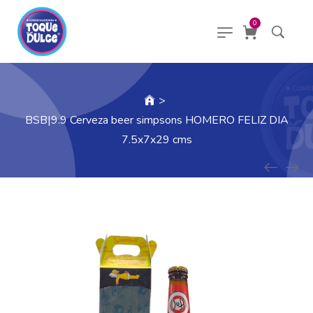
0
>
BSB|9.9 Cerveza beer simpsons HOMERO FELIZ DIA
7.5x7x29 cms