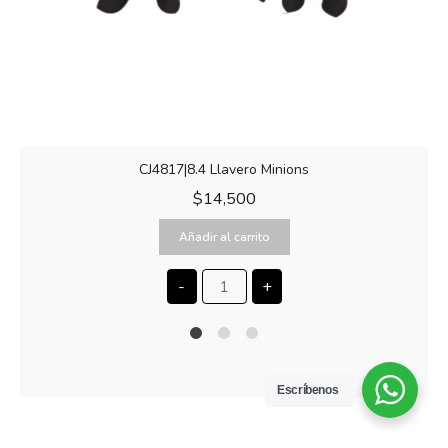
CJ4817|8.4 Llavero Minions
$
14,500
Añadir al carrito
-
+
1
2
4
Escríbenos