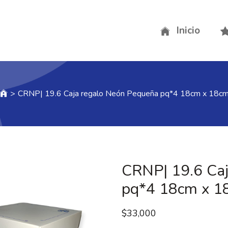
Inicio
>
CRNP| 19.6 Caja regalo Neón Pequeña pq*4 18cm x 18c
CRNP| 19.6 Ca
pq*4 18cm x 1
$
33,000