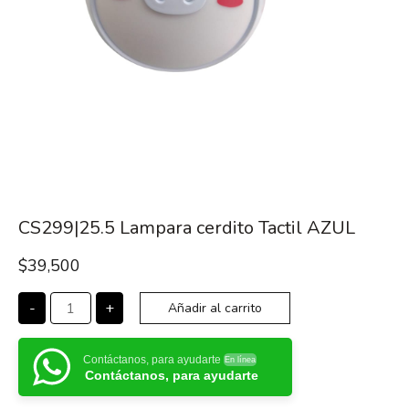
CS299|25.5 Lampara cerdito Tactil AZUL
$
39,500
-
+
Añadir al carrito
Contáctanos, para ayudarte
En línea
Contáctanos, para ayudarte