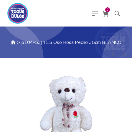
0
>
p104-53|41.5 Oso Rosa Pecho 35cm BLANCO