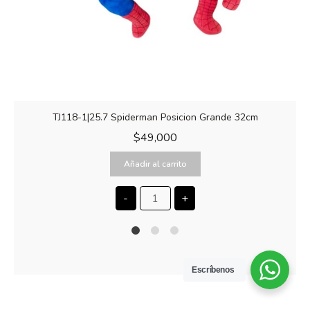
TJ118-1|25.7 Spiderman Posicion Grande 32cm
$
49,000
Añadir al carrito
-
+
1
2
4
Escríbenos