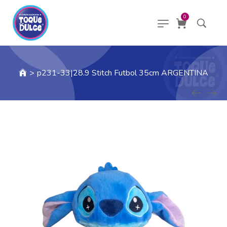
0
>
p231-33|28.9 Stitch Futbol 35cm ARGENTINA