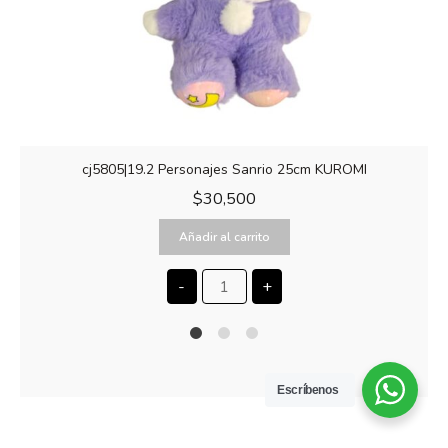
cj5805|19.2 Personajes Sanrio 25cm KUROMI
$
30,500
Añadir al carrito
-
+
1
2
4
Escríbenos