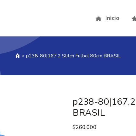
Inicio
>
p238-80|167.2 Stitch Futbol 80cm BRASIL
p238-80|167.2 
BRASIL
$
260,000