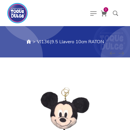
0
>
VJ136|9.5 Llavero 10cm RATON