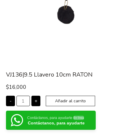
VJ136|9.5 Llavero 10cm RATON
$
16,000
-
+
Añadir al carrito
Contáctanos, para ayudarte
En línea
Contáctanos, para ayudarte