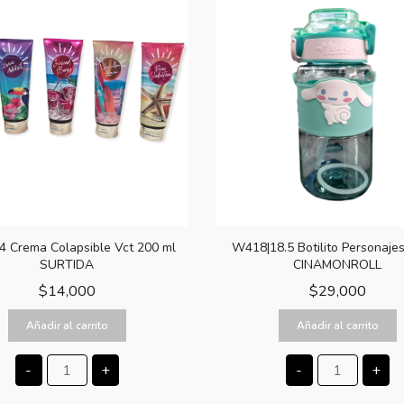
.4 Crema Colapsible Vct 200 ml
W418|18.5 Botilito Personaje
SURTIDA
CINAMONROLL
$
14,000
$
29,000
Añadir al carrito
Añadir al carrito
-
+
-
+