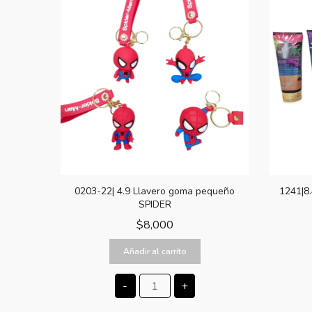
0203-22| 4.9 Llavero goma pequeño
1241|8
SPIDER
$
8,000
Añadir al carrito
-
+