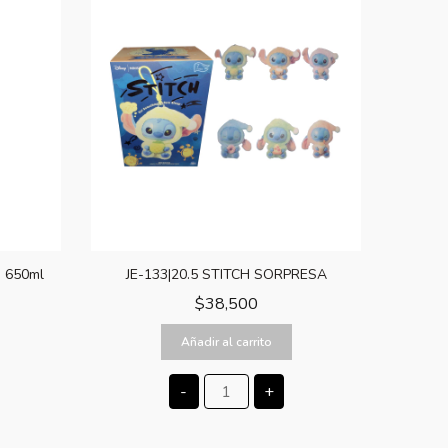
s 650ml
JE-133|20.5 STITCH SORPRESA
$
38,500
Añadir al carrito
-
+