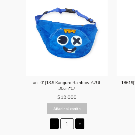
ani-01|13.9 Kanguro Rainbow AZUL
18619|
30cm*17
$
19,000
Añadir al carrito
-
+