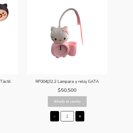
Táctil
RF004|32.2 Lampara y reloj GATA
$
50,500
Añadir al carrito
-
+