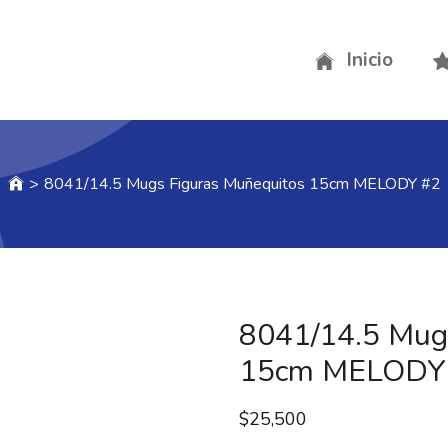
Inicio
>
8041/14.5 Mugs Figuras Muñequitos 15cm MELODY #2
8041/14.5 Mug
15cm MELODY
$
25,500