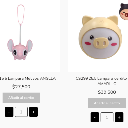
15.5 Lampara Motivos ANGELA
CS299|25.5 Lampara cerdito 
AMARILLO
$
27,500
$
39,500
Añadir al carrito
Añadir al carrito
-
+
-
+