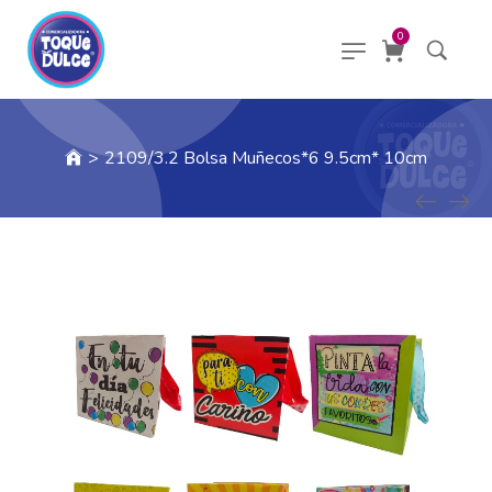
0
>
2109/3.2 Bolsa Muñecos*6 9.5cm* 10cm