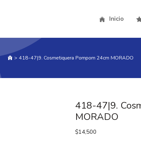
Inicio
>
418-47|9. Cosmetiquera Pompom 24cm MORADO
418-47|9. Cos
MORADO
$
14,500