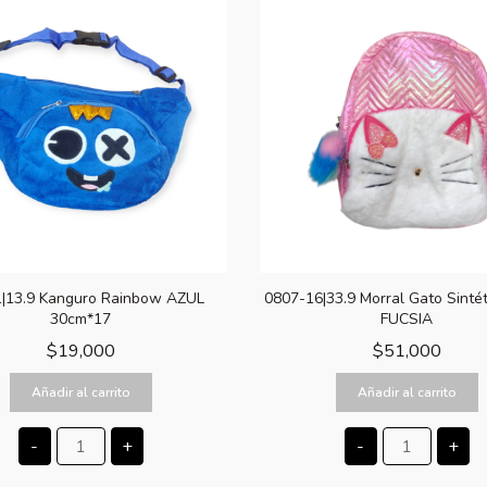
1|13.9 Kanguro Rainbow AZUL
0807-16|33.9 Morral Gato Sinté
30cm*17
FUCSIA
$
19,000
$
51,000
Añadir al carrito
Añadir al carrito
-
+
-
+