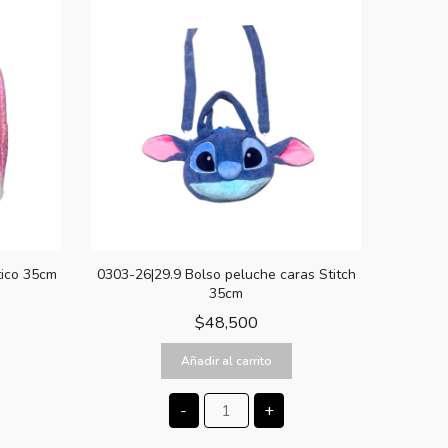
tico 35cm
0303-26|29.9 Bolso peluche caras Stitch
35cm
$
48,500
Añadir al carrito
-
+