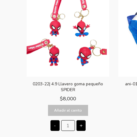
0203-22| 4.9 Llavero goma pequeño
ani-0
SPIDER
$
8,000
Añadir al carrito
-
+