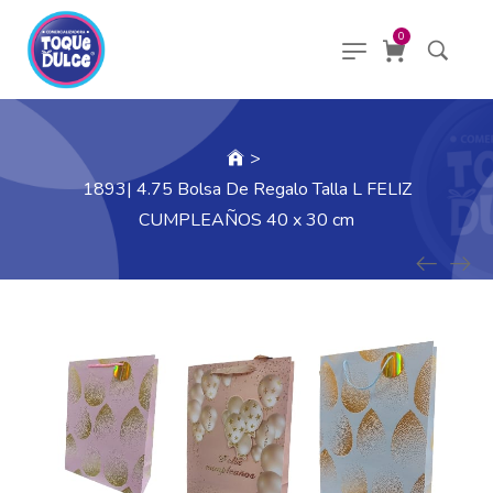
0
>
1893| 4.75 Bolsa De Regalo Talla L FELIZ
CUMPLEAÑOS 40 x 30 cm